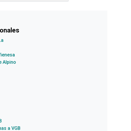
ionales
La
Vienesa
e Alpino
B
anas a VGB